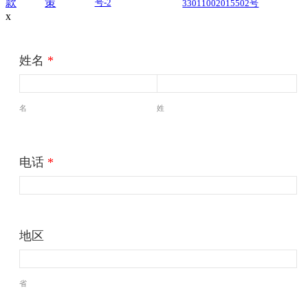
款
策
号-2
33011002015502号
x
姓名
*
名
姓
电话
*
地区
省