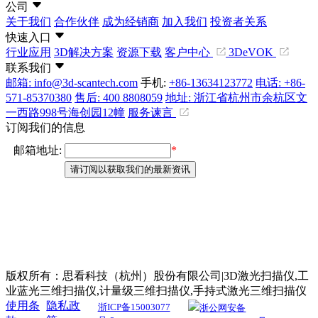
公司
关于我们
合作伙伴
成为经销商
加入我们
投资者关系
快速入口
行业应用
3D解决方案
资源下载
客户中心
3DeVOK
联系我们
邮箱: info@3d-scantech.com
手机:
+86-13634123772
电话: +86-
571-85370380
售后: 400 8808059
地址: 浙江省杭州市余杭区文
一西路998号海创园12幢
服务谏言
订阅我们的信息
版权所有：思看科技（杭州）股份有限公司|3D激光扫描仪,工
业蓝光三维扫描仪,计量级三维扫描仪,手持式激光三维扫描仪
使用条
隐私政
浙ICP备15003077
浙公网安备