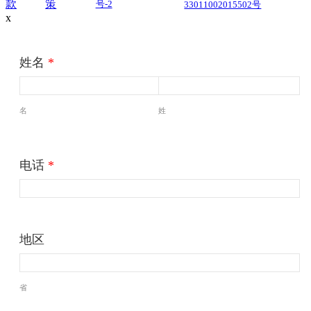
款
策
号-2
33011002015502号
x
姓名
*
名
姓
电话
*
地区
省