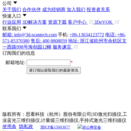
公司
关于我们
合作伙伴
成为经销商
加入我们
投资者关系
快速入口
行业应用
3D解决方案
资源下载
客户中心
3DeVOK
联系我们
邮箱: info@3d-scantech.com
手机:
+86-13634123772
电话: +86-
571-85370380
售后: 400 8808059
地址: 浙江省杭州市余杭区文
一西路998号海创园12幢
服务谏言
订阅我们的信息
版权所有：思看科技（杭州）股份有限公司|3D激光扫描仪,工
业蓝光三维扫描仪,计量级三维扫描仪,手持式激光三维扫描仪
使用条
隐私政
浙ICP备15003077
浙公网安备