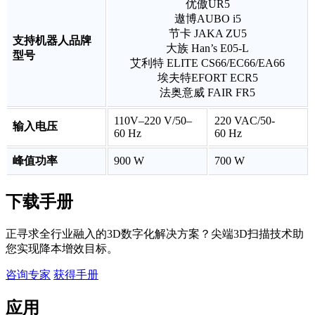
优傲UR5
遨博AUBO i5
节卡 JAKA ZU5
支持机器人品牌
大族 Han’s E05-L
型号
艾利特 ELITE CS66/EC66/EA66
埃夫特EFORT ECR5
法奥意威 FAIR FR5
110V–220 V/50–
220 VAC/50-
输入电压
60 Hz
60 Hz
峰值功率
900 W
700 W
下载手册
正寻求全行业融入的3D数字化解决方案？尖端3D扫描技术助
您实现降本增效目标。
咨询专家
获得手册
应用