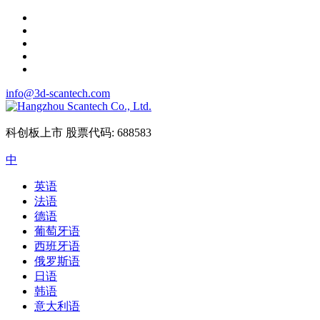
info@3d-scantech.com
科创板上市
股票代码: 688583
中
英语
法语
德语
葡萄牙语
西班牙语
俄罗斯语
日语
韩语
意大利语