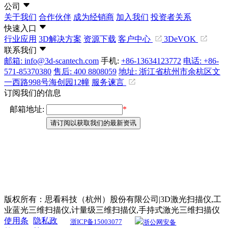
公司
关于我们
合作伙伴
成为经销商
加入我们
投资者关系
快速入口
行业应用
3D解决方案
资源下载
客户中心
3DeVOK
联系我们
邮箱: info@3d-scantech.com
手机:
+86-13634123772
电话: +86-
571-85370380
售后: 400 8808059
地址: 浙江省杭州市余杭区文
一西路998号海创园12幢
服务谏言
订阅我们的信息
版权所有：思看科技（杭州）股份有限公司|3D激光扫描仪,工
业蓝光三维扫描仪,计量级三维扫描仪,手持式激光三维扫描仪
使用条
隐私政
浙ICP备15003077
浙公网安备