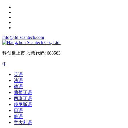
info@3d-scantech.com
科创板上市
股票代码: 688583
中
英语
法语
德语
葡萄牙语
西班牙语
俄罗斯语
日语
韩语
意大利语