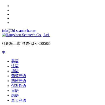
info@3d-scantech.com
科创板上市
股票代码: 688583
中
英语
法语
德语
葡萄牙语
西班牙语
俄罗斯语
日语
韩语
意大利语