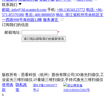
联系我们
邮箱: info@3d-scantech.com
手机:
+86-13634123772
电话: +86-
571-85370380
售后: 400 8808059
地址: 浙江省杭州市余杭区文
一西路998号海创园12幢
服务谏言
订阅我们的信息
版权所有：思看科技（杭州）股份有限公司|3D激光扫描仪,工
业蓝光三维扫描仪,计量级三维扫描仪,手持式激光三维扫描仪
使用条
隐私政
浙ICP备15003077
浙公网安备
款
策
号-2
33011002015502号
x