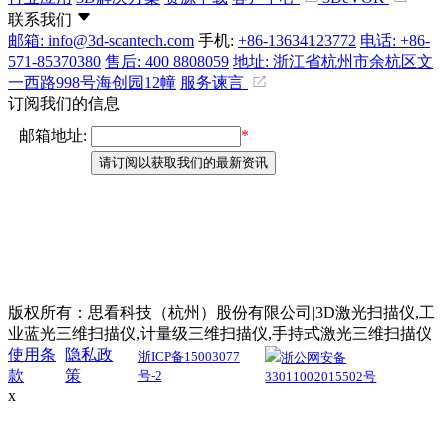
联系我们
邮箱: info@3d-scantech.com
手机:
+86-13634123772
电话: +86-
571-85370380
售后: 400 8808059
地址: 浙江省杭州市余杭区文
一西路998号海创园12幢
服务谏言
订阅我们的信息
版权所有：思看科技（杭州）股份有限公司|3D激光扫描仪,工
业蓝光三维扫描仪,计量级三维扫描仪,手持式激光三维扫描仪
使用条
隐私政
浙ICP备15003077
浙公网安备
款
策
号-2
33011002015502号
x