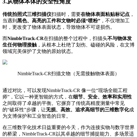
3.从物体本体的安全性角度
传统拍照式三维扫描仪
扫描时，需要
在物体表面粘贴标记点
，
当遇到
黑色、高亮的工件和文物时必须“喷粉”
，不仅增加工
时，更改变了物体表面状态，导致物体不可逆损伤。
而
NimbleTrack-CR
在扫描的整个过程中，扫描头
不与物体发
生任何物理接触
，从根本上杜绝了划伤、磕碰的风险，在文博
领域完美保护了文物的原始状态。
NimbleTrack-CR扫描文物（无需接触物体表面）
通过对比，可以发现NimbleTrack-CR 像一位“现场全能工程
师”，它以一种更智能的方式，在
细节、安全、效率和实用性
之间取得了卓越的平衡。它摒弃了传统高精度测量中常见
的“破坏性”步骤，让
无损、高效、追求高细节的三维数字化
成
为文博保护和工业智造的日常。
在三维数字化技术日益重要的今天，作为连接实物与数字世界
的桥梁，NimbleTrack-CR以其卓越的细节捕捉能力、多场景适