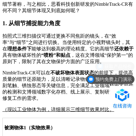
细节著称，与之相比，思看科技创新研发的NimbleTrack-CR有
何不同？其细节体现又到底如何呢？
1. 从细节捕捉能力角度
拍照式三维扫描仪可通过更换不同焦距的镜头，在“效
率”与“细节”之间进行切换。当使用特定的小视野镜头时，其
在
理想条件下
能够达到极高的理论精度。它的高细节
还依赖于
具有物体破坏性的
“喷粉”和贴点
，这
在文博领域“保护第一”的
原则下，限制了其在文物保护方面的广泛应用。
NimbleTrack-CR可以在
不破坏物体表面状态
的前提下，提供高
预约免费上门演示
质量的细节还原能力，足以清晰记录物体表面的铸造痕迹、雕
刻笔触、锈蚀形态等关键信息，完全满足工业领域精密零部件
的检测和文博领域数字化存档、线上展示、复制研究和大部分
修复工作的需求。
（现以工业物体为例，详细展示三维细节效果对比）
被测物体1（实物效果）