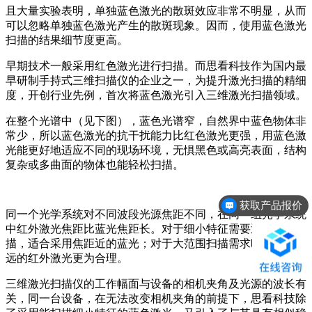
且大量实验表明，单独蓝色激光的散斑效应非常不明显，从而
可以忽略单独蓝色激光产生的散斑现象。因而，使用蓝色激光
扫描的结果细节度更高。
早期技术一般采用红色激光进行扫描。而思看科技作为国内最
早研制手持式三维扫描仪的企业之一，为提升激光扫描的精细
度，开创行业先例，首次将蓝色激光引入三维激光扫描领域。
在整个光谱中（见下图），蓝色光谱窄，自然界中蓝色物体非
常少，所以蓝色激光的抗干扰能力比红色激光更强，用蓝色激
光能更好地适应不同的现场环境，无惧黑色或高亮表面，结构
复杂或多曲面的物体也能轻松扫描。
获取产品报价
预约免费上门演示
同一个光学系统对不同波段光源焦距不同，在同一组光学系统
中红外激光焦距比蓝光焦距长。对于细小特征需要近距离扫
描，适合采用焦距近的蓝光；对于大范围扫描需求时采用焦距
远的红外激光更为合理。
三维激光扫描仪的工作幅面与设备的相机夹角及光源的波长有
关，同一台设备，在无法改变相机夹角的前提下，思看科技除