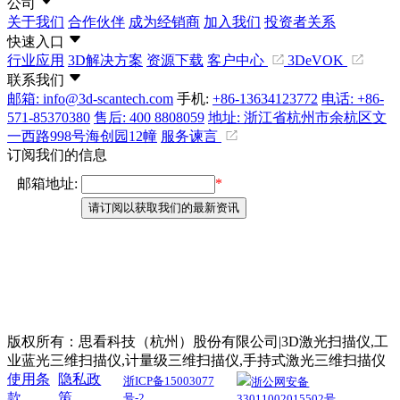
公司
关于我们
合作伙伴
成为经销商
加入我们
投资者关系
快速入口
行业应用
3D解决方案
资源下载
客户中心
3DeVOK
联系我们
邮箱: info@3d-scantech.com
手机:
+86-13634123772
电话: +86-
571-85370380
售后: 400 8808059
地址: 浙江省杭州市余杭区文
一西路998号海创园12幢
服务谏言
订阅我们的信息
版权所有：思看科技（杭州）股份有限公司|3D激光扫描仪,工
业蓝光三维扫描仪,计量级三维扫描仪,手持式激光三维扫描仪
使用条
隐私政
浙ICP备15003077
浙公网安备
款
策
号-2
33011002015502号