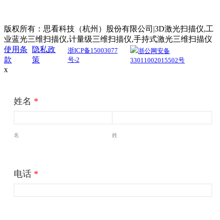
版权所有：思看科技（杭州）股份有限公司|3D激光扫描仪,工
业蓝光三维扫描仪,计量级三维扫描仪,手持式激光三维扫描仪
使用条
隐私政
浙ICP备15003077
浙公网安备
款
策
号-2
33011002015502号
x
姓名
*
名
姓
电话
*