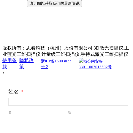
版权所有：思看科技（杭州）股份有限公司|3D激光扫描仪,工
业蓝光三维扫描仪,计量级三维扫描仪,手持式激光三维扫描仪
使用条
隐私政
浙ICP备15003077
浙公网安备
款
策
号-2
33011002015502号
x
姓名
*
名
姓