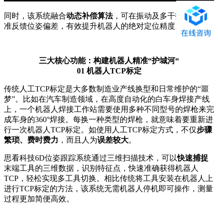
同时，该系统融合
动态补偿算法
，可在振动及多干扰环境下精
准反馈位姿偏差，有效提升机器人的绝对定位精度。
三大核心功能：构建机器人精准“护城河“
01
机器人TCP标定
传统人工TCP标定是大多数制造业产线换型和日常维护的“噩
梦”。比如在汽车制造领域，在高度自动化的白车身焊接产线
上，一个机器人焊接工作站需要使用多种不同型号的焊枪来完
成车身的360°焊接。每换一种类型的焊枪，就意味着要重新进
行一次机器人TCP标定。如使用人工TCP标定方式，不仅
步骤
繁琐、费时费力
，而且人为
误差较大
。
思看科技6D位姿跟踪系统通过三维扫描技术，可以
快速捕捉
末端工具的三维数据，识别特征点，快速准确获得机器人
TCP，轻松实现多工具切换。相比传统将工具安装在机器人上
进行TCP标定的方法，该系统无需机器人停机即可操作，测量
过程更加简便高效。