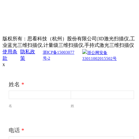
版权所有：思看科技（杭州）股份有限公司|3D激光扫描仪,工
业蓝光三维扫描仪,计量级三维扫描仪,手持式激光三维扫描仪
使用条
隐私政
浙ICP备15003077
浙公网安备
款
策
号-2
33011002015502号
x
姓名
*
名
姓
电话
*