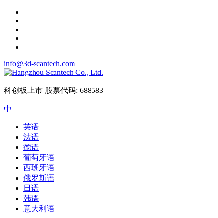
info@3d-scantech.com
科创板上市
股票代码: 688583
中
英语
法语
德语
葡萄牙语
西班牙语
俄罗斯语
日语
韩语
意大利语