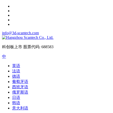
info@3d-scantech.com
科创板上市
股票代码: 688583
中
英语
法语
德语
葡萄牙语
西班牙语
俄罗斯语
日语
韩语
意大利语