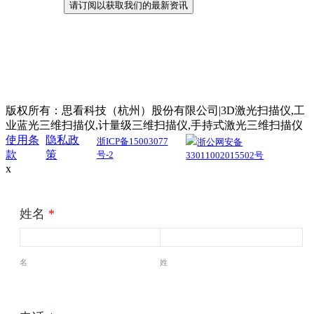
版权所有：思看科技（杭州）股份有限公司|3D激光扫描仪,工
业蓝光三维扫描仪,计量级三维扫描仪,手持式激光三维扫描仪
使用条
隐私政
浙ICP备15003077
浙公网安备
款
策
号-2
33011002015502号
x
姓名
*
名
姓